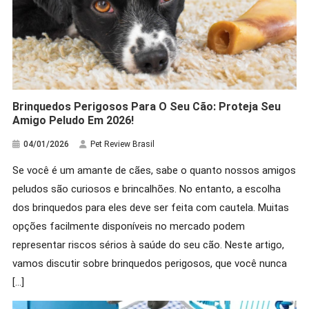
Brinquedos Perigosos Para O Seu Cão: Proteja Seu
Amigo Peludo Em 2026!
04/01/2026
Pet Review Brasil
Hamster
Se você é um amante de cães, sabe o quanto nossos amigos
Cuidados Necessários Com O
peludos são curiosos e brincalhões. No entanto, a escolha
Hamster Chinês: Você Sabe Todos?
dos brinquedos para eles deve ser feita com cautela. Muitas
20/03/2026
Pet Review Brasil
opções facilmente disponíveis no mercado podem
representar riscos sérios à saúde do seu cão. Neste artigo,
vamos discutir sobre brinquedos perigosos, que você nunca
[…]