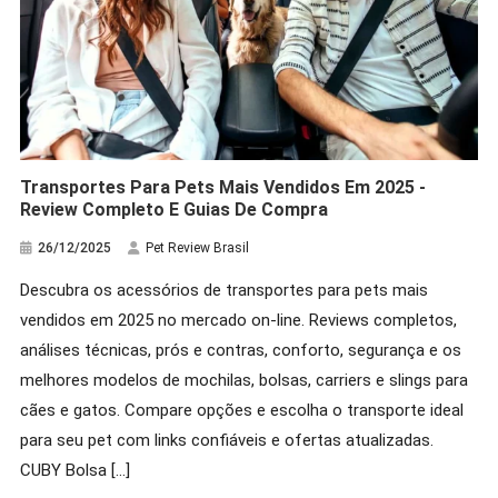
Transportes Para Pets Mais Vendidos Em 2025 -
Review Completo E Guias De Compra
26/12/2025
Pet Review Brasil
Descubra os acessórios de transportes para pets mais
Hamster
vendidos em 2025 no mercado on-line. Reviews completos,
Raças De Hamster: Descubra Qual É A
análises técnicas, prós e contras, conforto, segurança e os
Ideal Para Você!
melhores modelos de mochilas, bolsas, carriers e slings para
19/03/2026
Pet Review Brasil
cães e gatos. Compare opções e escolha o transporte ideal
para seu pet com links confiáveis e ofertas atualizadas.
CUBY Bolsa […]