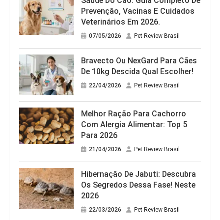
Saúde Do Cão: Guia Completo De
Melhores Brinquedos Para Hamster:
Prevenção, Vacinas E Cuidados
Descubra Opções Incríveis!
Veterinários Em 2026.
19/03/2026
Pet Review Brasil
07/05/2026
Pet Review Brasil
Bravecto Ou NexGard Para Cães
De 10kg Descida Qual Escolher!
22/04/2026
Pet Review Brasil
Melhor Ração Para Cachorro
Com Alergia Alimentar: Top 5
Para 2026
21/04/2026
Pet Review Brasil
Hibernação De Jabuti: Descubra
Os Segredos Dessa Fase! Neste
2026
22/03/2026
Pet Review Brasil