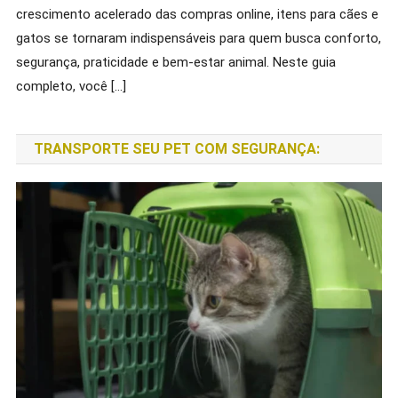
Russo: Dicas Que Você Precisa Saber!
crescimento acelerado das compras online, itens para cães e
20/03/2026
Pet Review Brasil
gatos se tornaram indispensáveis para quem busca conforto,
segurança, praticidade e bem-estar animal. Neste guia
completo, você […]
TRANSPORTE SEU PET COM SEGURANÇA: