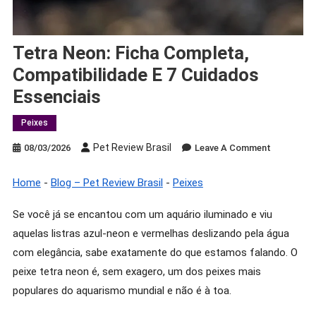
Tetra Neon: Ficha Completa,
Compatibilidade E 7 Cuidados
Essenciais
Peixes
Pet Review Brasil
On
08/03/2026
Leave A Comment
Tetra
Neon:
Home
-
Blog – Pet Review Brasil
-
Peixes
Ficha
Completa,
Se você já se encantou com um aquário iluminado e viu
Compatibi
aquelas listras azul-neon e vermelhas deslizando pela água
E
com elegância, sabe exatamente do que estamos falando. O
7
peixe tetra neon é, sem exagero, um dos peixes mais
Cuidados
populares do aquarismo mundial e não é à toa.
Essenciais