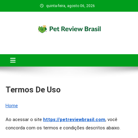
Skip
quinta-feira, agosto 06, 2026
to
content
Pet Review Brasil
O Pet Review Brasil tem o objetivo de ajudar tutores de pets a
fazerem compras mais seguras, conscientes e inteligentes.
Termos De Uso
Home
Ao acessar o site
https://petreviewbrasil.com
, você
concorda com os termos e condições descritos abaixo.