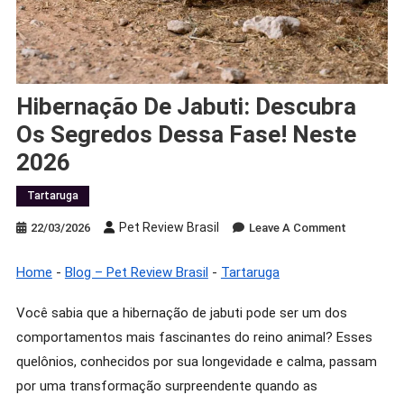
Hibernação De Jabuti: Descubra
Os Segredos Dessa Fase! Neste
2026
Tartaruga
Pet Review Brasil
On
22/03/2026
Leave A Comment
Hibernaçã
De
Home
-
Blog – Pet Review Brasil
-
Tartaruga
Jabuti:
Descubra
Você sabia que a hibernação de jabuti pode ser um dos
Os
comportamentos mais fascinantes do reino animal? Esses
Segredos
quelônios, conhecidos por sua longevidade e calma, passam
Dessa
por uma transformação surpreendente quando as
Fase!