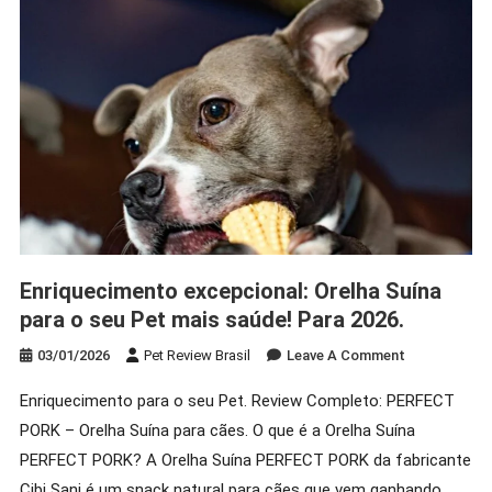
Enriquecimento excepcional: Orelha Suína
para o seu Pet mais saúde! Para 2026.
On
03/01/2026
Pet Review Brasil
Leave A Comment
Enriquecime
Enriquecimento para o seu Pet. Review Completo: PERFECT
Excepcional:
PORK – Orelha Suína para cães. O que é a Orelha Suína
Orelha
Suína
PERFECT PORK? A Orelha Suína PERFECT PORK da fabricante
Para
Cibi Sani é um snack natural para cães que vem ganhando