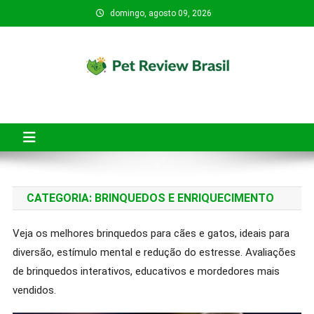
Skip
domingo, agosto 09, 2026
to
content
Pet Review Brasil
O Pet Review Brasil tem o objetivo de ajudar tutores de pets a
fazerem compras mais seguras, conscientes e inteligentes.
CATEGORIA:
BRINQUEDOS E ENRIQUECIMENTO
Veja os melhores brinquedos para cães e gatos, ideais para
diversão, estímulo mental e redução do estresse. Avaliações
de brinquedos interativos, educativos e mordedores mais
vendidos.