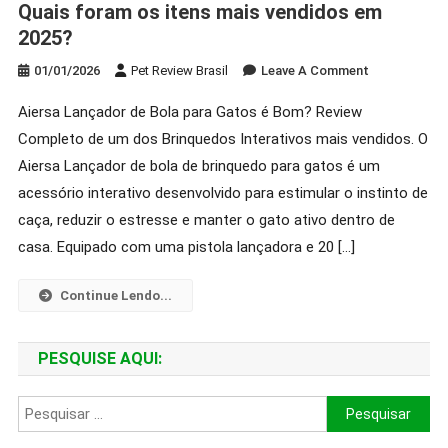
Quais foram os itens mais vendidos em
2025?
On
01/01/2026
Pet Review Brasil
Leave A Comment
Brinquedos
Aiersa Lançador de Bola para Gatos é Bom? Review
E
Completo de um dos Brinquedos Interativos mais vendidos. O
Enriquecime
Para
Aiersa Lançador de bola de brinquedo para gatos é um
Pet:
acessório interativo desenvolvido para estimular o instinto de
Quais
caça, reduzir o estresse e manter o gato ativo dentro de
Foram
casa. Equipado com uma pistola lançadora e 20 […]
Os
Itens
Continue Lendo...
Mais
Vendidos
Em
PESQUISE AQUI:
2025?
Pesquisar
por: