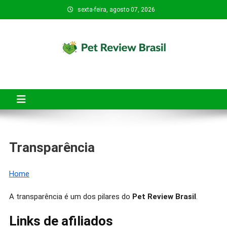
Skip
sexta-feira, agosto 07, 2026
to
content
Pet Review Brasil
O Pet Review Brasil tem o objetivo de ajudar tutores de pets a
fazerem compras mais seguras, conscientes e inteligentes.
Transparência
Home
A transparência é um dos pilares do
Pet Review Brasil
.
Links de afiliados