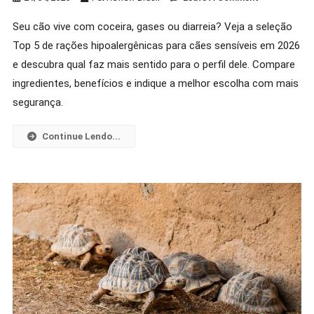
Melhor
Seu cão vive com coceira, gases ou diarreia? Veja a seleção
Ração
Top 5 de rações hipoalergênicas para cães sensíveis em 2026
Para
Cachorro
e descubra qual faz mais sentido para o perfil dele. Compare
Com
ingredientes, benefícios e indique a melhor escolha com mais
Alergia
segurança.
Alimentar:
Top
Continue Lendo...
5
Para
2026