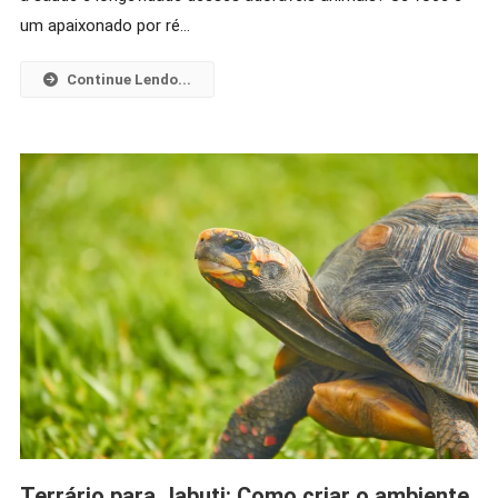
Descubra
um apaixonado por ré…
Os
Segredos
Continue Lendo...
Para
Sua
Saúde
Em
2026!
Terrário para Jabuti: Como criar o ambiente