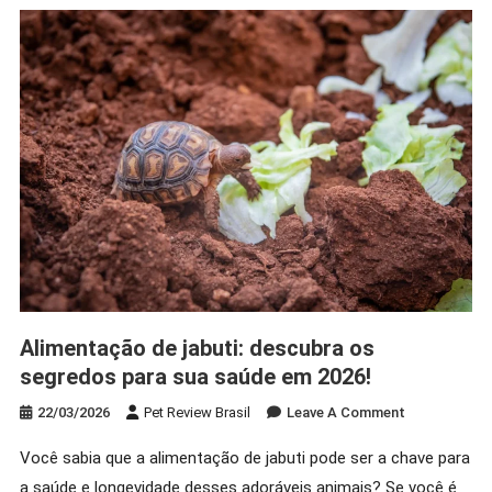
Precisa
Saber!
Alimentação de jabuti: descubra os
segredos para sua saúde em 2026!
On
22/03/2026
Pet Review Brasil
Leave A Comment
Alimentação
Você sabia que a alimentação de jabuti pode ser a chave para
De
a saúde e longevidade desses adoráveis animais? Se você é
Jabuti: