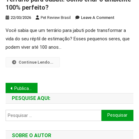
100% perfeito?
On
22/03/2026
Pet Review Brasil
Leave A Comment
Terrário
Você sabia que um terrário para jabuti pode transformar a
Para
vida do seu réptil de estimação? Esses pequenos seres, que
Jabuti:
Como
podem viver até 100 anos…
Criar
O
Continue Lendo...
Ambiente
100%
Perfeito?
Navegação
Publicações mais antigas
por
PESQUISE AQUI:
posts
Pesquisar
por:
SOBRE O AUTOR