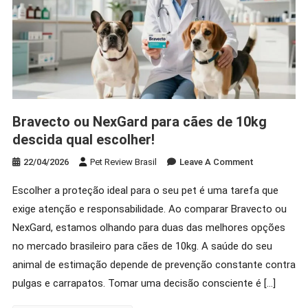
Bravecto ou NexGard para cães de 10kg
descida qual escolher!
On
22/04/2026
Pet Review Brasil
Leave A Comment
Bravecto
Escolher a proteção ideal para o seu pet é uma tarefa que
Ou
exige atenção e responsabilidade. Ao comparar Bravecto ou
NexGard
Para
NexGard, estamos olhando para duas das melhores opções
Cães
no mercado brasileiro para cães de 10kg. A saúde do seu
De
animal de estimação depende de prevenção constante contra
10kg
pulgas e carrapatos. Tomar uma decisão consciente é […]
Descida
Qual