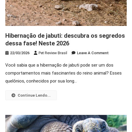
Hibernação de jabuti: descubra os segredos
dessa fase! Neste 2026
On
22/03/2026
Pet Review Brasil
Leave A Comment
Hibernação
Você sabia que a hibernação de jabuti pode ser um dos
De
comportamentos mais fascinantes do reino animal? Esses
Jabuti:
Descubra
quelônios, conhecidos por sua long…
Os
Segredos
Continue Lendo...
Dessa
Fase!
Neste
2026