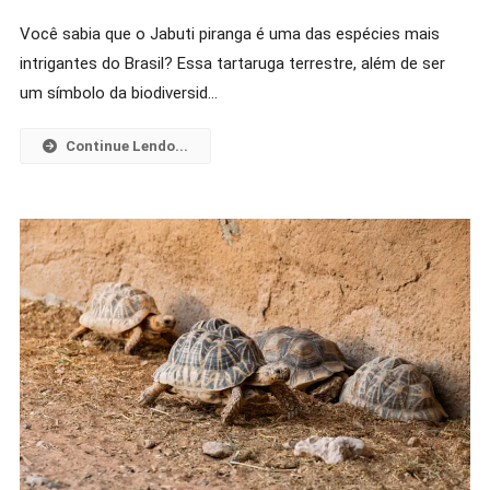
Jabuti
Você sabia que o Jabuti piranga é uma das espécies mais
Piranga:
intrigantes do Brasil? Essa tartaruga terrestre, além de ser
Descubra
Curiosidades
um símbolo da biodiversid…
Fascinantes
Sobre
Continue Lendo...
Ele
Neste
2026!