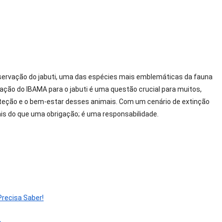
n
ocumentação
abuti
IBAMA):
ervação do jabuti, uma das espécies mais emblemáticas da fauna
escubra
tação do IBAMA para o jabuti é uma questão crucial para muitos,
00%
Do
oteção e o bem-estar desses animais. Com um cenário de extinção
ue
s do que uma obrigação; é uma responsabilidade.
ocê
recisa
aber!
recisa Saber!