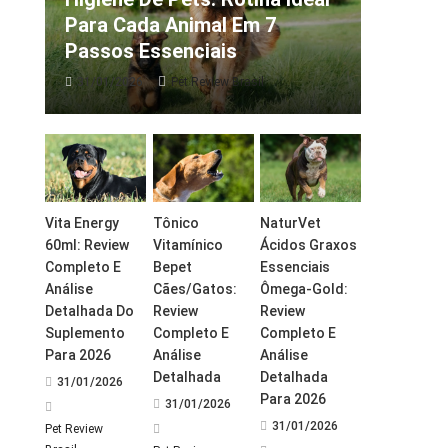
Para Cada Animal Em 7
Passos Essenciais
31/01/2026
Pet Review Brasil
Vita Energy
Tônico
NaturVet
60ml: Review
Vitamínico
Ácidos Graxos
Completo E
Bepet
Essenciais
Análise
Cães/Gatos:
Ômega-Gold:
Detalhada Do
Review
Review
Suplemento
Completo E
Completo E
Para 2026
Análise
Análise
Detalhada
Detalhada
31/01/2026
Para 2026
31/01/2026
31/01/2026
Pet Review