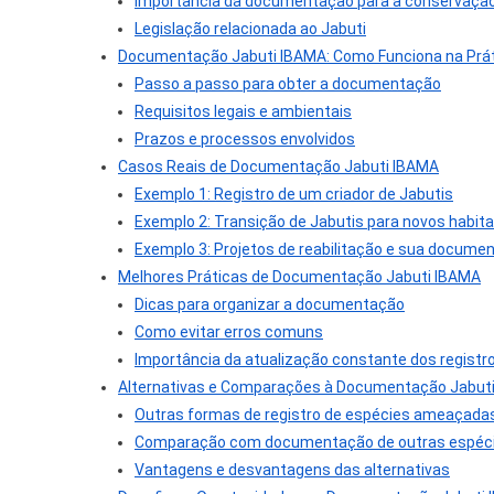
Importância da documentação para a conservaçã
Legislação relacionada ao Jabuti
Documentação Jabuti IBAMA: Como Funciona na Prá
Passo a passo para obter a documentação
Requisitos legais e ambientais
Prazos e processos envolvidos
Casos Reais de Documentação Jabuti IBAMA
Exemplo 1: Registro de um criador de Jabutis
Exemplo 2: Transição de Jabutis para novos habit
Exemplo 3: Projetos de reabilitação e sua docume
Melhores Práticas de Documentação Jabuti IBAMA
Dicas para organizar a documentação
Como evitar erros comuns
Importância da atualização constante dos registr
Alternativas e Comparações à Documentação Jabut
Outras formas de registro de espécies ameaçada
Comparação com documentação de outras espéc
Vantagens e desvantagens das alternativas