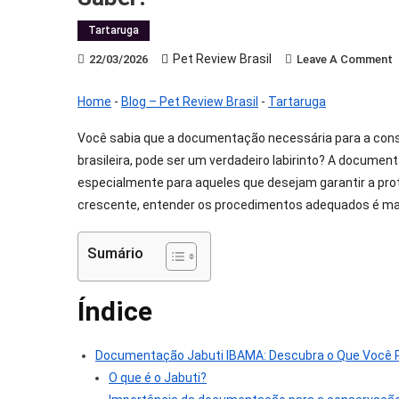
Tartaruga
Pet Review Brasil
O
22/03/2026
Leave A Comment
D
J
Home
-
Blog – Pet Review Brasil
-
Tartaruga
(
Você sabia que a documentação necessária para a cons
D
brasileira, pode ser um verdadeiro labirinto? A documen
1
especialmente para aqueles que desejam garantir a pr
Q
crescente, entender os procedimentos adequados é mai
V
P
Sumário
S
Índice
Documentação Jabuti IBAMA: Descubra o Que Você P
O que é o Jabuti?