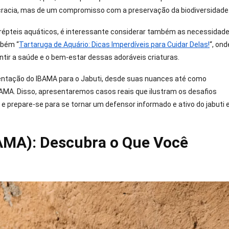
ocracia, mas de um compromisso com a preservação da biodiversidade
 répteis aquáticos, é interessante considerar também as necessidad
mbém “
Tartaruga de Aquário: Dicas Imperdíveis para Cuidar Delas!
“, ond
tir a saúde e o bem-estar dessas adoráveis criaturas.
mentação do IBAMA para o Jabuti, desde suas nuances até como
BAMA. Disso, apresentaremos casos reais que ilustram os desafios
e prepare-se para se tornar um defensor informado e ativo do jabuti 
AMA): Descubra o Que Você