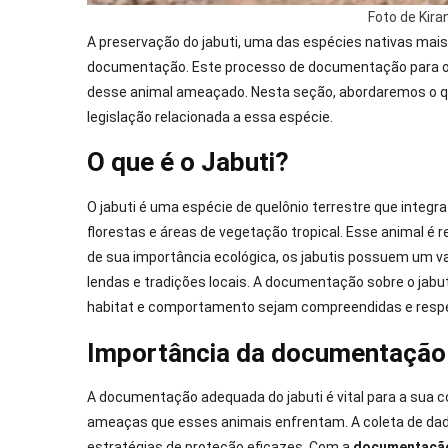
Foto de Kira
A preservação do jabuti, uma das espécies nativas mai
documentação. Este processo de documentação para o ja
desse animal ameaçado. Nesta seção, abordaremos o qu
legislação relacionada a essa espécie.
O que é o Jabuti?
O jabuti é uma espécie de quelônio terrestre que integra
florestas e áreas de vegetação tropical. Esse animal é
de sua importância ecológica, os jabutis possuem um v
lendas e tradições locais. A documentação sobre o jabut
habitat e comportamento sejam compreendidas e respe
Importância da documentação
A documentação adequada do jabuti é vital para a sua 
ameaças que esses animais enfrentam. A coleta de dado
estratégias de proteção eficazes. Com a
documentação 