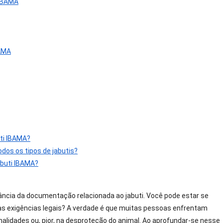
 IBAMA
BAMA
ti IBAMA?
dos os tipos de jabutis?
abuti IBAMA?
ância da documentação relacionada ao jabuti. Você pode estar se
as exigências legais? A verdade é que muitas pessoas enfrentam
nalidades ou, pior, na desproteção do animal. Ao aprofundar-se nesse