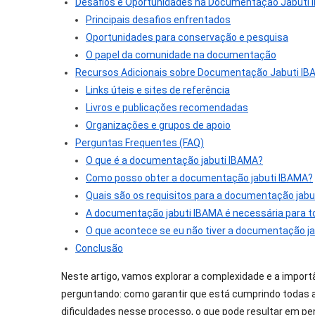
Desafios e Oportunidades na Documentação Jabuti
Principais desafios enfrentados
Oportunidades para conservação e pesquisa
O papel da comunidade na documentação
Recursos Adicionais sobre Documentação Jabuti I
Links úteis e sites de referência
Livros e publicações recomendadas
Organizações e grupos de apoio
Perguntas Frequentes (FAQ)
O que é a documentação jabuti IBAMA?
Como posso obter a documentação jabuti IBAMA?
Quais são os requisitos para a documentação jabu
A documentação jabuti IBAMA é necessária para to
O que acontece se eu não tiver a documentação j
Conclusão
Neste artigo, vamos explorar a complexidade e a import
perguntando: como garantir que está cumprindo todas 
dificuldades nesse processo, o que pode resultar em pe