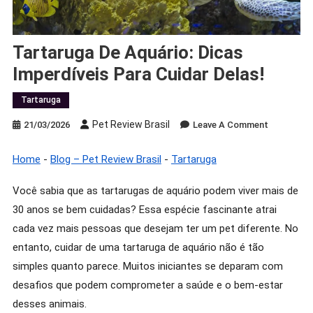
Tartaruga De Aquário: Dicas
Imperdíveis Para Cuidar Delas!
Tartaruga
Pet Review Brasil
On
21/03/2026
Leave A Comment
Tartaruga
De
Home
-
Blog – Pet Review Brasil
-
Tartaruga
Aquário:
Dicas
Você sabia que as tartarugas de aquário podem viver mais de
Imperdívei
30 anos se bem cuidadas? Essa espécie fascinante atrai
Para
cada vez mais pessoas que desejam ter um pet diferente. No
Cuidar
entanto, cuidar de uma tartaruga de aquário não é tão
Delas!
simples quanto parece. Muitos iniciantes se deparam com
desafios que podem comprometer a saúde e o bem-estar
desses animais.