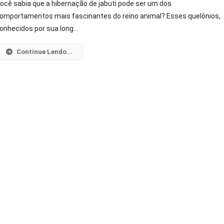
ocê sabia que a hibernação de jabuti pode ser um dos
De
omportamentos mais fascinantes do reino animal? Esses quelônios,
Jabuti:
onhecidos por sua long…
Descubra
Os
Continue Lendo...
Segredos
Dessa
Fase!
Neste
2026