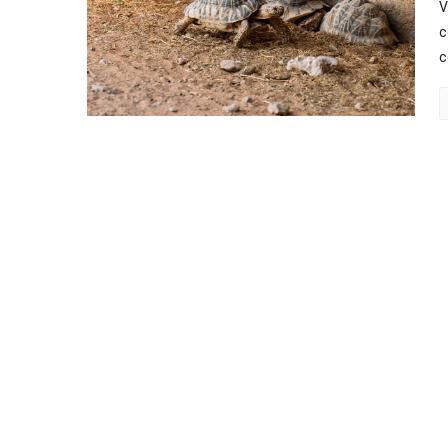
V
c
c