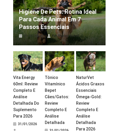
Higiene De Pets: Rotina Ideal
Para Cada Animal Em 7
Passos Essenciais
31/01/2026
Pet Review Brasil
Vita Energy
Tônico
NaturVet
60ml: Review
Vitamínico
Ácidos Graxos
Completo E
Bepet
Essenciais
Análise
Cães/Gatos:
Ômega-Gold:
Detalhada Do
Review
Review
Suplemento
Completo E
Completo E
Para 2026
Análise
Análise
Detalhada
Detalhada
31/01/2026
Para 2026
31/01/2026