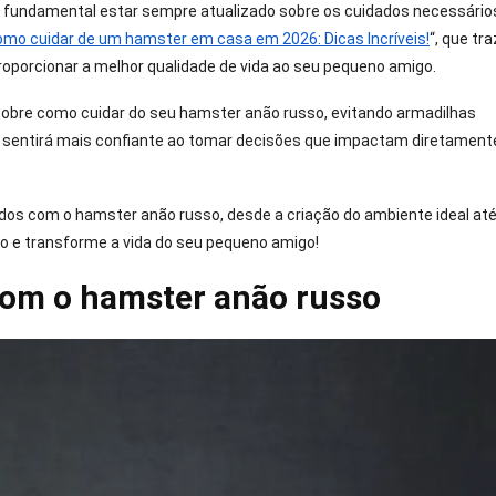
é fundamental estar sempre atualizado sobre os cuidados necessário
mo cuidar de um hamster em casa em 2026: Dicas Incríveis!
“, que tra
oporcionar a melhor qualidade de vida ao seu pequeno amigo.
s sobre como cuidar do seu hamster anão russo, evitando armadilhas
 sentirá mais confiante ao tomar decisões que impactam diretament
ados com o hamster anão russo, desde a criação do ambiente ideal at
do e transforme a vida do seu pequeno amigo!
om o hamster anão russo