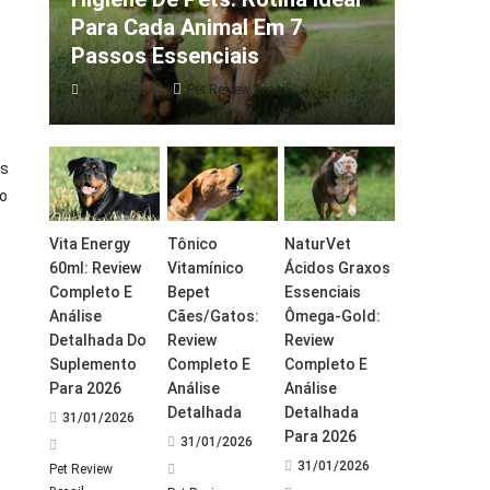
Para Cada Animal Em 7
Passos Essenciais
31/01/2026
Pet Review Brasil
os
so
Vita Energy
Tônico
NaturVet
60ml: Review
Vitamínico
Ácidos Graxos
Completo E
Bepet
Essenciais
Análise
Cães/Gatos:
Ômega-Gold:
Detalhada Do
Review
Review
Suplemento
Completo E
Completo E
Para 2026
Análise
Análise
Detalhada
Detalhada
31/01/2026
Para 2026
31/01/2026
31/01/2026
Pet Review