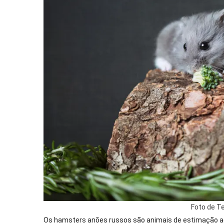
Foto de Te
Os hamsters anões russos são animais de estimação ad