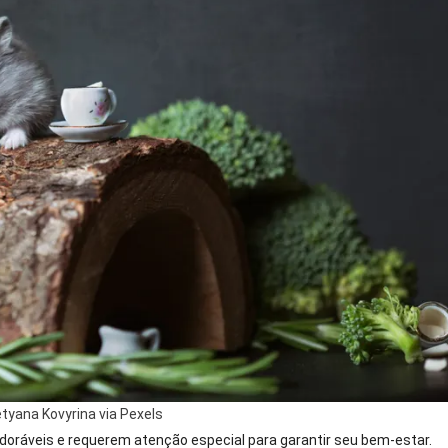
tyana Kovyrina via Pexels
oráveis e requerem atenção especial para garantir seu bem-estar.