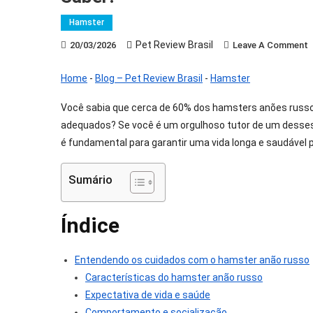
Hamster
Pet Review Brasil
O
20/03/2026
Leave A Comment
C
Home
-
Blog – Pet Review Brasil
-
Hamster
Você sabia que cerca de 60% dos hamsters anões russo
H
adequados? Se você é um orgulhoso tutor de um desse
A
R
é fundamental para garantir uma vida longa e saudável p
D
Q
Sumário
V
P
Índice
S
Entendendo os cuidados com o hamster anão russo
Características do hamster anão russo
Expectativa de vida e saúde
Comportamento e socialização