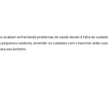
n
uidados
Com
O
s acabam enfrentando problemas de saúde devido à falta de cuidad
amster
s pequenos roedores, entender os cuidados com o hamster anão rus
não
usso:
ara seu bichinho.
icas
ue
ocê
recisa
aber!