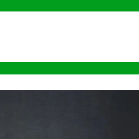
e pets a fazerem compras mais seguras, conscientes e inteligentes.