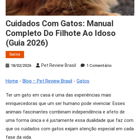
Cuidados Com Gatos: Manual
Completo Do Filhote Ao Idoso
(Guia 2026)
Gatos
Pet Review Brasil
Em
18/02/2026
1 Comentário
Cuidados
Com
Home
-
Blog – Pet Review Brasil
-
Gatos
Gatos:
Manual
Ter um gato em casa é uma das experiências mais
Completo
enriquecedoras que um ser humano pode vivenciar. Esses
Do
animais fascinantes combinam independência e afeto de
Filhote
uma forma única e é justamente essa dualidade que faz com
Ao
que os cuidados com gatos exijam atenção especial em cada
Idoso
fase da vida.
(Guia