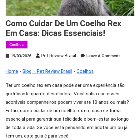
Como Cuidar De Um Coelho Rex
Em Casa: Dicas Essenciais!
Coelhos
Pet Review Brasil
On
19/03/2026
Leave A Comment
Como
Cuidar
Home
-
Blog – Pet Review Brasil
-
Coelhos
De
Um
Ter um coelho rex em casa pode ser uma experiência tão
Coelho
gratificante quanto desafiadora. Você sabia que esses
Rex
adoráveis companheiros podem viver até 10 anos ou mais?
Em
Então, como cuidar de um coelho rex em casa se torna
Casa:
essencial para garantir sua felicidade e bem-estar ao longo
Dicas
de toda a vida. Se você está pensando em adotar um ou já
Essenciais
tem um, este guia é para você.