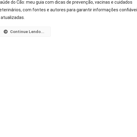
aúde do Cão: meu guia com dicas de prevenção, vacinas e cuidados
Do
eterinários, com fontes e autores para garantir informações confiáve
Cão:
 atualizadas.
Guia
Completo
Continue Lendo...
De
Prevenção,
Vacinas
E
Cuidados
Veterinários
Em
2026.