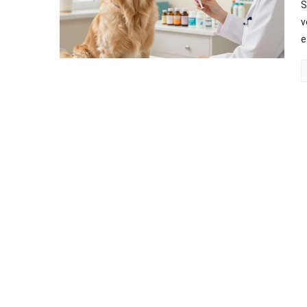
S
v
e