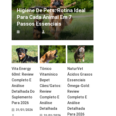
Higiene De Pets: Rotina Ideal
Para Cada Animal Em 7
Passos Essenciais
31/01/2026
Pet Review Brasil
Vita Energy
Tônico
NaturVet
60ml: Review
Vitamínico
Ácidos Graxos
Completo E
Bepet
Essenciais
Análise
Cães/Gatos:
Ômega-Gold:
Detalhada Do
Review
Review
Suplemento
Completo E
Completo E
Para 2026
Análise
Análise
Detalhada
Detalhada
31/01/2026
Para 2026
31/01/2026