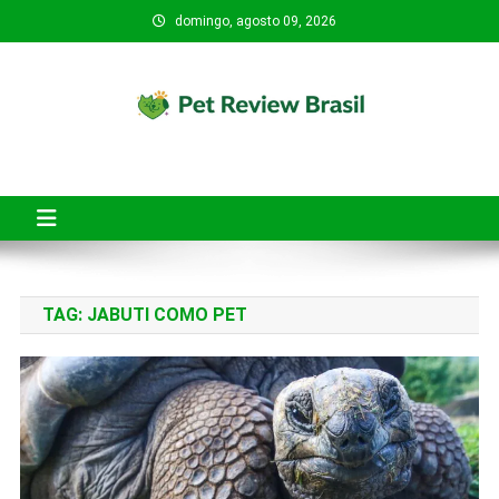
Skip
domingo, agosto 09, 2026
to
content
Pet Review Brasil
O Pet Review Brasil tem o objetivo de ajudar tutores de pets a
fazerem compras mais seguras, conscientes e inteligentes.
TAG:
JABUTI COMO PET