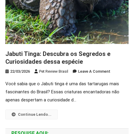
Jabuti Tinga: Descubra os Segredos e
Curiosidades dessa espécie
On
22/03/2026
Pet Review Brasil
Leave A Comment
Jabuti
Você sabia que o Jabuti tinga é uma das tartarugas mais
Tinga:
fascinantes do Brasil? Essas criaturas encantadoras não
Descubra
Os
apenas despertam a curiosidade d…
Segredos
E
Continue Lendo...
Curiosidades
Dessa
PESQUISE AQUI:
Espécie