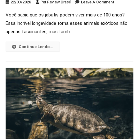
On
22/03/2026
Pet Review Brasil
Leave A Comment
Como
Você sabia que os jabutis podem viver mais de 100 anos?
Criar
Essa incrível longevidade torna esses animais exóticos não
Um
Jabuti
apenas fascinantes, mas tamb…
Em
Casa:
Continue Lendo...
Dicas
Para
Um
Habitat
Ideal!