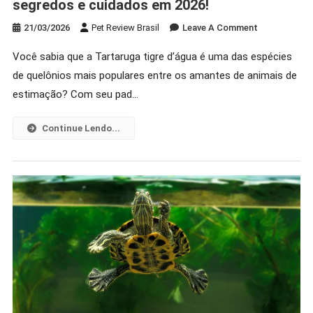
segredos e cuidados em 2026!
On
21/03/2026
Pet Review Brasil
Leave A Comment
Tartaruga
Você sabia que a Tartaruga tigre d’água é uma das espécies
Tigre
de quelônios mais populares entre os amantes de animais de
D’água:
Descubra
estimação? Com seu pad…
Seus
Segredos
Continue Lendo...
E
Cuidados
Em
2026!