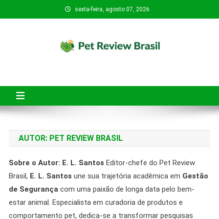
Skip
sexta-feira, agosto 07, 2026
to
content
Pet Review Brasil
O Pet Review Brasil tem o objetivo de ajudar tutores de pets a
fazerem compras mais seguras, conscientes e inteligentes.
AUTOR:
PET REVIEW BRASIL
Sobre o Autor: E. L. Santos
Editor-chefe do Pet Review
Brasil,
E. L. Santos
une sua trajetória acadêmica em
Gestão
de Segurança
com uma paixão de longa data pelo bem-
estar animal. Especialista em curadoria de produtos e
comportamento pet, dedica-se a transformar pesquisas