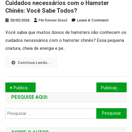
Cuidados necessários com o Hamster
Chinês: Você Sabe Todos?
On
20/03/2026
Pet Review Brasil
Leave A Comment
Cuidados
Você sabia que muitos donos de hamsters não conhecem os
Necessários
cuidados necessários com o hamster chinês? Essa pequena
Com
O
criatura, cheia de energia e pe…
Hamster
Chinês:
Continue Lendo...
Você
Sabe
Todos?
Navegação
Publicações mais antigas
Publicações mais novas
por
PESQUISE AQUI:
posts
Pesquisar
por: