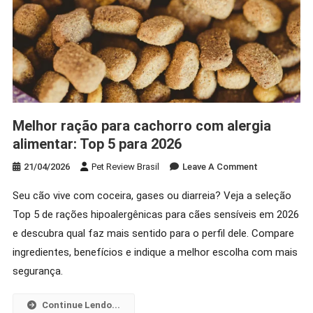
Melhor ração para cachorro com alergia
alimentar: Top 5 para 2026
On
21/04/2026
Pet Review Brasil
Leave A Comment
Melhor
Seu cão vive com coceira, gases ou diarreia? Veja a seleção
Ração
Top 5 de rações hipoalergênicas para cães sensíveis em 2026
Para
Cachorro
e descubra qual faz mais sentido para o perfil dele. Compare
Com
ingredientes, benefícios e indique a melhor escolha com mais
Alergia
segurança.
Alimentar:
Top
Continue Lendo...
5