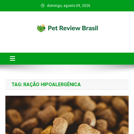
Skip
domingo, agosto 09, 2026
to
content
Pet Review Brasil
O Pet Review Brasil tem o objetivo de ajudar tutores de pets a
fazerem compras mais seguras, conscientes e inteligentes.
TAG:
RAÇÃO HIPOALERGÊNICA