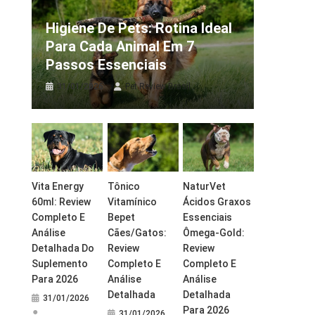
Higiene De Pets: Rotina Ideal
Para Cada Animal Em 7
Passos Essenciais
31/01/2026
Pet Review Brasil
Vita Energy
Tônico
NaturVet
60ml: Review
Vitamínico
Ácidos Graxos
Completo E
Bepet
Essenciais
Análise
Cães/Gatos:
Ômega-Gold:
Detalhada Do
Review
Review
Suplemento
Completo E
Completo E
Para 2026
Análise
Análise
Detalhada
Detalhada
31/01/2026
Para 2026
31/01/2026