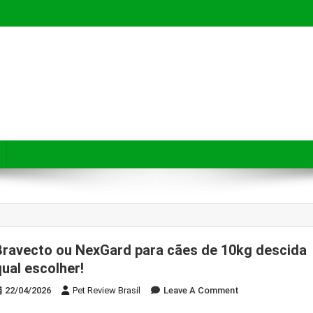
e pets a fazerem compras mais seguras, conscientes e inteligentes.
Bravecto ou NexGard para cães de 10kg descida
qual escolher!
On
22/04/2026
Pet Review Brasil
Leave A Comment
Bravecto