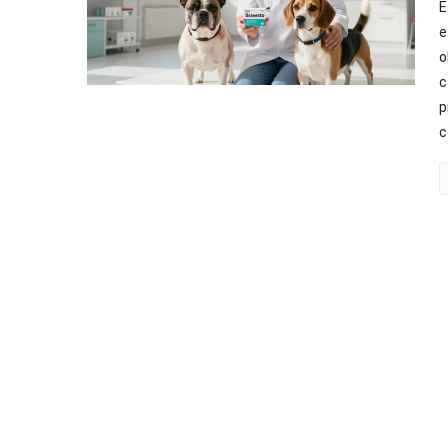
E
e
o
c
p
c