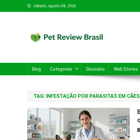
Skip
sábado, agosto 08, 2026
to
content
Pet Review Brasil
O Pet Review Brasil tem o objetivo de ajudar tutores d
Blog
Categorias
Glossário
Web Stories
TAG:
INFESTAÇÃO POR PARASITAS EM CÃES