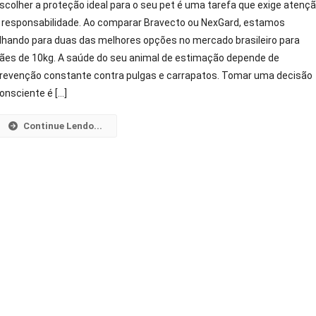
scolher a proteção ideal para o seu pet é uma tarefa que exige atenç
Ou
 responsabilidade. Ao comparar Bravecto ou NexGard, estamos
NexGard
lhando para duas das melhores opções no mercado brasileiro para
Para
ães de 10kg. A saúde do seu animal de estimação depende de
Cães
De
revenção constante contra pulgas e carrapatos. Tomar uma decisão
10kg
onsciente é […]
Descida
Qual
Continue Lendo...
Escolher!