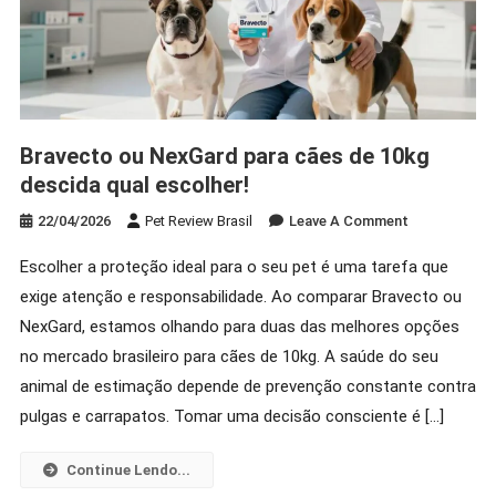
Bravecto ou NexGard para cães de 10kg
descida qual escolher!
On
22/04/2026
Pet Review Brasil
Leave A Comment
Bravecto
Escolher a proteção ideal para o seu pet é uma tarefa que
Ou
exige atenção e responsabilidade. Ao comparar Bravecto ou
NexGard
Para
NexGard, estamos olhando para duas das melhores opções
Cães
no mercado brasileiro para cães de 10kg. A saúde do seu
De
animal de estimação depende de prevenção constante contra
10kg
pulgas e carrapatos. Tomar uma decisão consciente é […]
Descida
Qual
Continue Lendo...
Escolher!