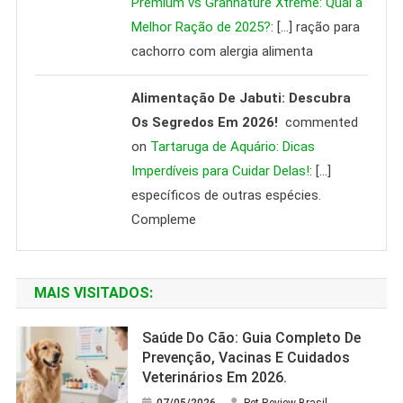
Premium vs Grannature Xtreme: Qual a
Melhor Ração de 2025?
: […] ração para
cachorro com alergia alimenta
Alimentação De Jabuti: Descubra
Os Segredos Em 2026!
commented
on
Tartaruga de Aquário: Dicas
Imperdíveis para Cuidar Delas!
: […]
específicos de outras espécies.
Compleme
MAIS VISITADOS:
Saúde Do Cão: Guia Completo De
Prevenção, Vacinas E Cuidados
Veterinários Em 2026.
07/05/2026
Pet Review Brasil